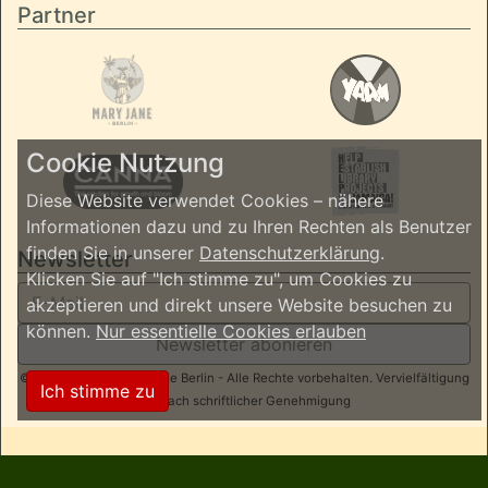
Partner
Cookie Nutzung
Diese Website verwendet Cookies – nähere
Informationen dazu und zu Ihren Rechten als Benutzer
finden Sie in unserer
Datenschutzerklärung
.
Newsletter
Klicken Sie auf "Ich stimme zu", um Cookies zu
akzeptieren und direkt unsere Website besuchen zu
können.
Nur essentielle Cookies erlauben
Newsletter abonieren
© 2026 ReggaeInBerlin.de Berlin - Alle Rechte vorbehalten. Vervielfältigung
Ich stimme zu
nur nach schriftlicher Genehmigung