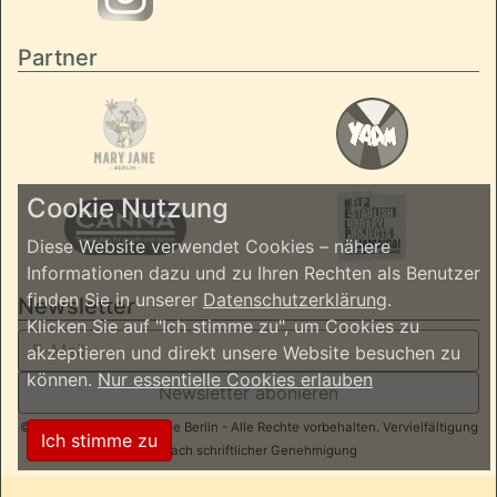
Partner
Cookie Nutzung
Diese Website verwendet Cookies – nähere
Informationen dazu und zu Ihren Rechten als Benutzer
finden Sie in unserer
Datenschutzerklärung
.
Newsletter
Klicken Sie auf "Ich stimme zu", um Cookies zu
akzeptieren und direkt unsere Website besuchen zu
können.
Nur essentielle Cookies erlauben
Newsletter abonieren
© 2026 ReggaeInBerlin.de Berlin - Alle Rechte vorbehalten. Vervielfältigung
Ich stimme zu
nur nach schriftlicher Genehmigung