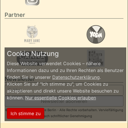
Partner
Cookie Nutzung
Diese Website verwendet Cookies – nähere
Informationen dazu und zu Ihren Rechten als Benutzer
finden Sie in unserer
Datenschutzerklärung
.
Newsletter
Klicken Sie auf "Ich stimme zu", um Cookies zu
akzeptieren und direkt unsere Website besuchen zu
können.
Nur essentielle Cookies erlauben
Newsletter abonieren
© 2026 ReggaeInBerlin.de Berlin - Alle Rechte vorbehalten. Vervielfältigung
Ich stimme zu
nur nach schriftlicher Genehmigung