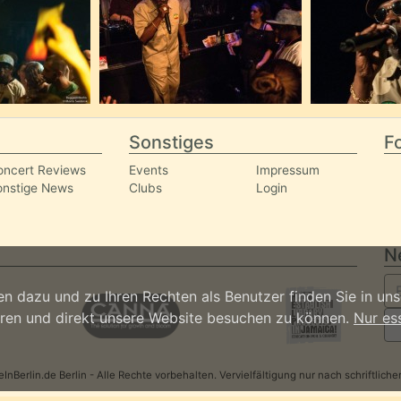
Sonstiges
Fo
oncert Reviews
Events
Impressum
onstige News
Clubs
Login
N
n dazu und zu Ihren Rechten als Benutzer finden Sie in un
ieren und direkt unsere Website besuchen zu können.
Nur es
nBerlin.de Berlin - Alle Rechte vorbehalten. Vervielfältigung nur nach schriftlic