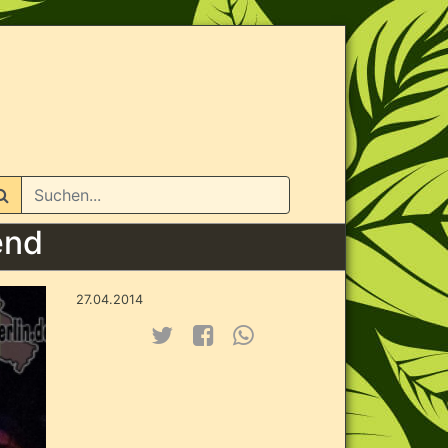
n
end
27.04.2014