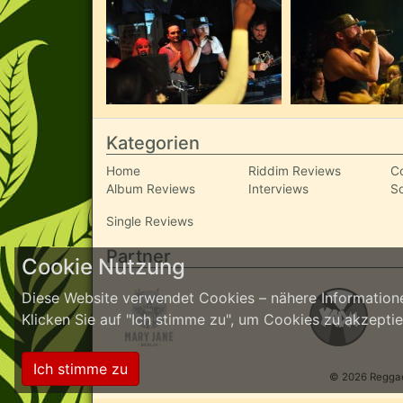
Kategorien
Home
Riddim Reviews
C
Album Reviews
Interviews
S
Single Reviews
Partner
Cookie Nutzung
Diese Website verwendet Cookies – nähere Informatione
Klicken Sie auf "Ich stimme zu", um Cookies zu akzept
Ich stimme zu
© 2026 ReggaeI