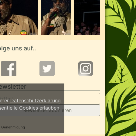
lge uns auf..
ewsletter
serer
Datenschutzerklärung
.
sentielle Cookies erlauben
Newsletter abonieren
her Genehmigung