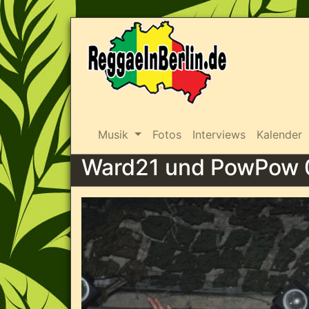
Musik
Fotos
Interviews
Kalender
Ward21 und PowPow 0