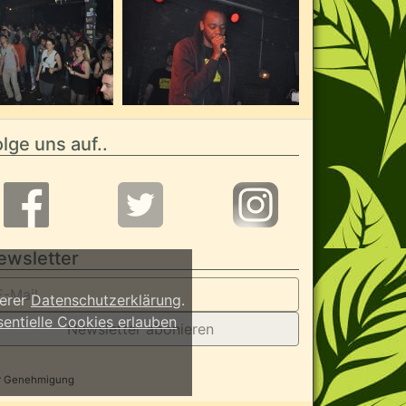
lge uns auf..
ewsletter
serer
Datenschutzerklärung
.
sentielle Cookies erlauben
Newsletter abonieren
her Genehmigung