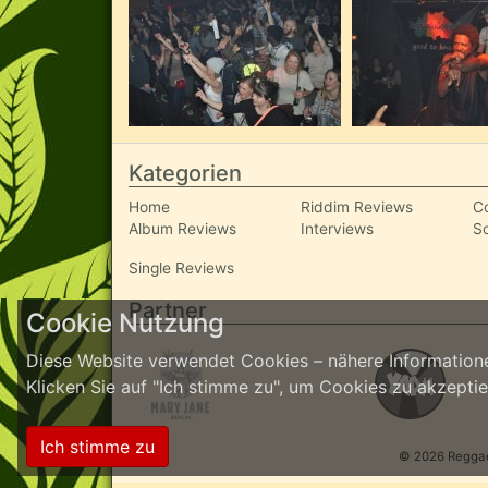
Kategorien
Home
Riddim Reviews
C
Album Reviews
Interviews
S
Single Reviews
Partner
Cookie Nutzung
Diese Website verwendet Cookies – nähere Informatione
Klicken Sie auf "Ich stimme zu", um Cookies zu akzept
Ich stimme zu
© 2026 ReggaeI