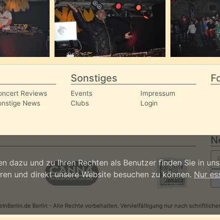
Sonstiges
Fo
oncert Reviews
Events
Impressum
onstige News
Clubs
Login
N
n dazu und zu Ihren Rechten als Benutzer finden Sie in un
ieren und direkt unsere Website besuchen zu können.
Nur es
nBerlin.de Berlin - Alle Rechte vorbehalten. Vervielfältigung nur nach schriftlic