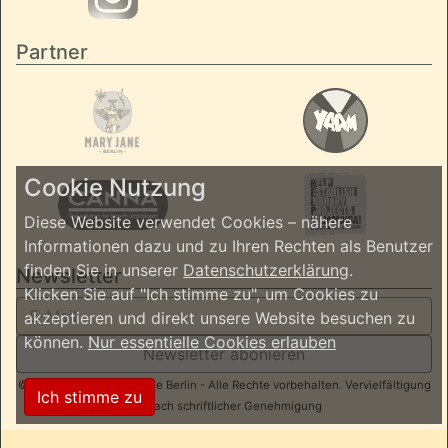
Partner
Cookie Nutzung
Diese Website verwendet Cookies – nähere
Informationen dazu und zu Ihren Rechten als Benutzer
finden Sie in unserer
Datenschutzerklärung
.
Newsletter
Klicken Sie auf "Ich stimme zu", um Cookies zu
akzeptieren und direkt unsere Website besuchen zu
können.
Nur essentielle Cookies erlauben
Newsletter abonieren
© 2026 ReggaeInBerlin.de Berlin - Alle Rechte vorbehalten. Vervielfältigung
Ich stimme zu
nur nach schriftlicher Genehmigung