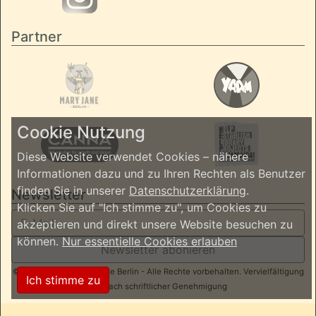
Partner
Cookie Nutzung
Diese Website verwendet Cookies – nähere
Informationen dazu und zu Ihren Rechten als Benutzer
finden Sie in unserer
Datenschutzerklärung
.
Newsletter
Klicken Sie auf "Ich stimme zu", um Cookies zu
akzeptieren und direkt unsere Website besuchen zu
können.
Nur essentielle Cookies erlauben
Newsletter abonieren
© 2026 ReggaeInBerlin.de Berlin - Alle Rechte vorbehalten. Vervielfältigung
Ich stimme zu
nur nach schriftlicher Genehmigung