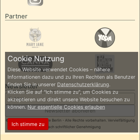
Partner
Cookie Nutzung
Diese Website verwendet Cookies – nähere
Informationen dazu und zu Ihren Rechten als Benutzer
finden Sie in unserer
Datenschutzerklärung
.
Newsletter
Klicken Sie auf "Ich stimme zu", um Cookies zu
akzeptieren und direkt unsere Website besuchen zu
können.
Nur essentielle Cookies erlauben
Newsletter abonieren
© 2026 ReggaeInBerlin.de Berlin - Alle Rechte vorbehalten. Vervielfältigung
Ich stimme zu
nur nach schriftlicher Genehmigung