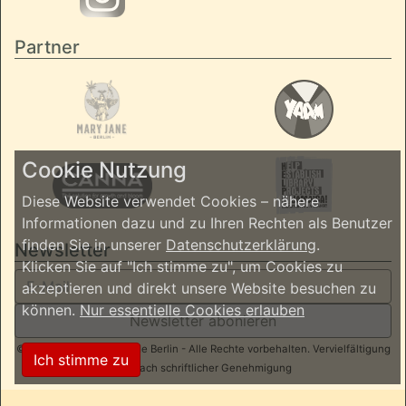
Partner
Cookie Nutzung
Diese Website verwendet Cookies – nähere
Informationen dazu und zu Ihren Rechten als Benutzer
finden Sie in unserer
Datenschutzerklärung
.
Newsletter
Klicken Sie auf "Ich stimme zu", um Cookies zu
akzeptieren und direkt unsere Website besuchen zu
können.
Nur essentielle Cookies erlauben
Newsletter abonieren
© 2026 ReggaeInBerlin.de Berlin - Alle Rechte vorbehalten. Vervielfältigung
Ich stimme zu
nur nach schriftlicher Genehmigung