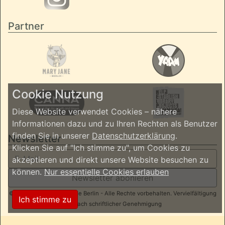
Partner
Cookie Nutzung
Diese Website verwendet Cookies – nähere
Informationen dazu und zu Ihren Rechten als Benutzer
finden Sie in unserer
Datenschutzerklärung
.
Newsletter
Klicken Sie auf "Ich stimme zu", um Cookies zu
akzeptieren und direkt unsere Website besuchen zu
können.
Nur essentielle Cookies erlauben
Newsletter abonieren
© 2026 ReggaeInBerlin.de Berlin - Alle Rechte vorbehalten. Vervielfältigung
Ich stimme zu
nur nach schriftlicher Genehmigung