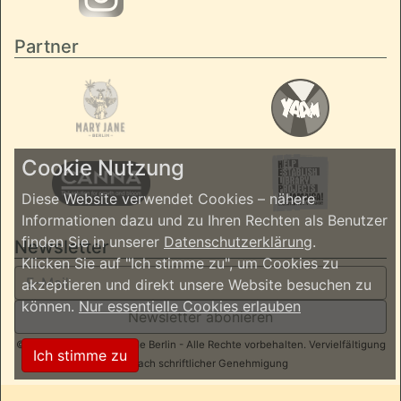
Partner
Cookie Nutzung
Diese Website verwendet Cookies – nähere
Informationen dazu und zu Ihren Rechten als Benutzer
finden Sie in unserer
Datenschutzerklärung
.
Newsletter
Klicken Sie auf "Ich stimme zu", um Cookies zu
akzeptieren und direkt unsere Website besuchen zu
können.
Nur essentielle Cookies erlauben
Newsletter abonieren
© 2026 ReggaeInBerlin.de Berlin - Alle Rechte vorbehalten. Vervielfältigung
Ich stimme zu
nur nach schriftlicher Genehmigung