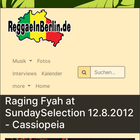
Musik
Fotos
Suchen
Interviews
Kalender
more
Home
Raging Fyah at
SundaySelection 12.8.2012
- Cassiopeia