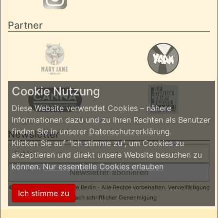
Partner
Cookie Nutzung
Diese Website verwendet Cookies – nähere
Informationen dazu und zu Ihren Rechten als Benutzer
finden Sie in unserer
Datenschutzerklärung
.
Newsletter
Klicken Sie auf "Ich stimme zu", um Cookies zu
akzeptieren und direkt unsere Website besuchen zu
können.
Nur essentielle Cookies erlauben
Newsletter abonieren
© 2026 ReggaeInBerlin.de Berlin - Alle Rechte vorbehalten. Vervielfältigung
Ich stimme zu
nur nach schriftlicher Genehmigung