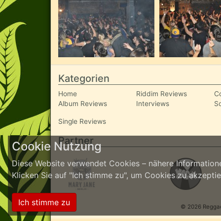
Kategorien
Home
Riddim Reviews
C
Album Reviews
Interviews
S
Single Reviews
Partner
Cookie Nutzung
Diese Website verwendet Cookies – nähere Informatione
Klicken Sie auf "Ich stimme zu", um Cookies zu akzept
Ich stimme zu
© 2026 ReggaeI