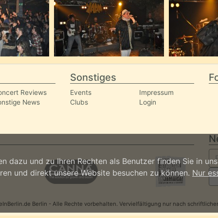
Sonstiges
Fo
oncert Reviews
Events
Impressum
onstige News
Clubs
Login
N
n dazu und zu Ihren Rechten als Benutzer finden Sie in un
ieren und direkt unsere Website besuchen zu können.
Nur es
nBerlin.de Berlin - Alle Rechte vorbehalten. Vervielfältigung nur nach schriftlic