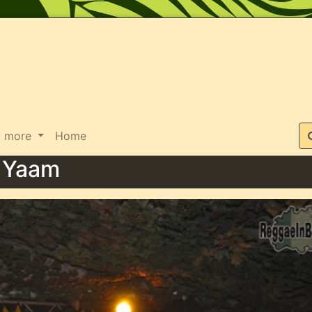
Suche
more
Home
- Yaam