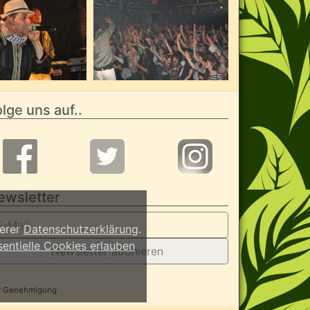
lge uns auf..
ewsletter
serer
Datenschutzerklärung
.
sentielle Cookies erlauben
Newsletter abonieren
her Genehmigung