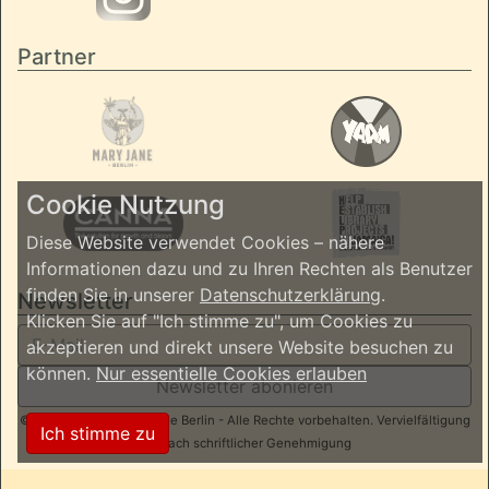
Partner
Cookie Nutzung
Diese Website verwendet Cookies – nähere
Informationen dazu und zu Ihren Rechten als Benutzer
finden Sie in unserer
Datenschutzerklärung
.
Newsletter
Klicken Sie auf "Ich stimme zu", um Cookies zu
akzeptieren und direkt unsere Website besuchen zu
können.
Nur essentielle Cookies erlauben
Newsletter abonieren
© 2026 ReggaeInBerlin.de Berlin - Alle Rechte vorbehalten. Vervielfältigung
Ich stimme zu
nur nach schriftlicher Genehmigung