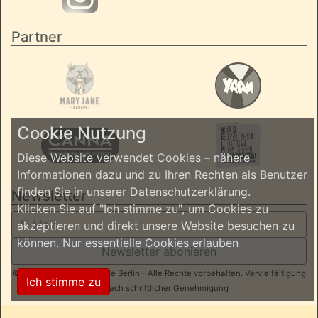
Partner
Cookie Nutzung
Diese Website verwendet Cookies – nähere
Informationen dazu und zu Ihren Rechten als Benutzer
finden Sie in unserer
Datenschutzerklärung
.
Newsletter
Klicken Sie auf "Ich stimme zu", um Cookies zu
akzeptieren und direkt unsere Website besuchen zu
können.
Nur essentielle Cookies erlauben
Newsletter abonieren
© 2026 ReggaeInBerlin.de Berlin - Alle Rechte vorbehalten. Vervielfältigung
Ich stimme zu
nur nach schriftlicher Genehmigung