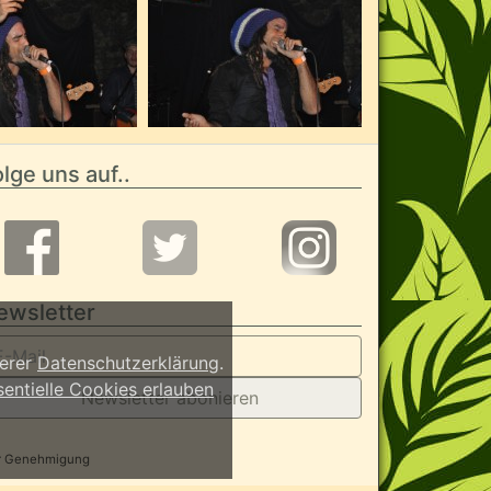
lge uns auf..
ewsletter
serer
Datenschutzerklärung
.
sentielle Cookies erlauben
Newsletter abonieren
her Genehmigung