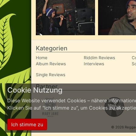
Kategorien
Home
Riddim Reviews
C
Album Reviews
Interviews
S
Single Reviews
Partner
Cookie Nutzung
Diese Website verwendet Cookies – nähere Informatione
Klicken Sie auf "Ich stimme zu", um Cookies zu akzept
Ich stimme zu
© 2026 ReggaeI