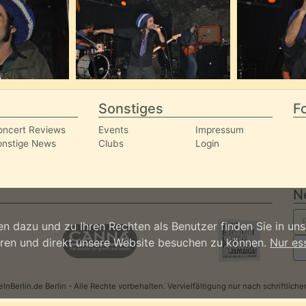
Sonstiges
Fo
oncert Reviews
Events
Impressum
onstige News
Clubs
Login
N
n dazu und zu Ihren Rechten als Benutzer finden Sie in un
ieren und direkt unsere Website besuchen zu können.
Nur es
nBerlin.de Berlin - Alle Rechte vorbehalten. Vervielfältigung nur nach schriftlic