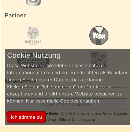
Partner
Cookie Nutzung
Diese Website verwendet Cookies – nähere
Informationen dazu und zu Ihren Rechten als Benutzer
finden Sie in unserer
Datenschutzerklärung
.
Newsletter
Klicken Sie auf "Ich stimme zu", um Cookies zu
akzeptieren und direkt unsere Website besuchen zu
können.
Nur essentielle Cookies erlauben
Newsletter abonieren
© 2026 ReggaeInBerlin.de Berlin - Alle Rechte vorbehalten. Vervielfältigung
Ich stimme zu
nur nach schriftlicher Genehmigung