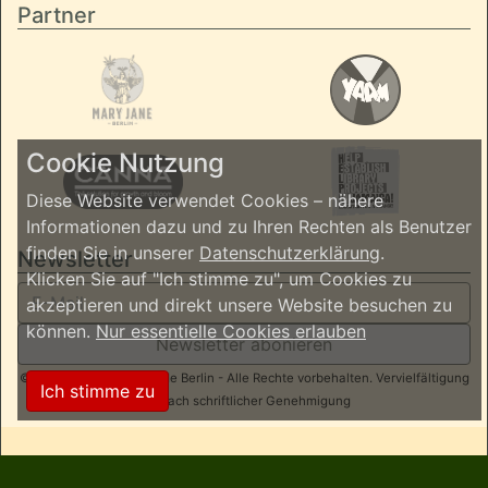
Partner
Cookie Nutzung
Diese Website verwendet Cookies – nähere
Informationen dazu und zu Ihren Rechten als Benutzer
finden Sie in unserer
Datenschutzerklärung
.
Newsletter
Klicken Sie auf "Ich stimme zu", um Cookies zu
akzeptieren und direkt unsere Website besuchen zu
können.
Nur essentielle Cookies erlauben
Newsletter abonieren
© 2026 ReggaeInBerlin.de Berlin - Alle Rechte vorbehalten. Vervielfältigung
Ich stimme zu
nur nach schriftlicher Genehmigung