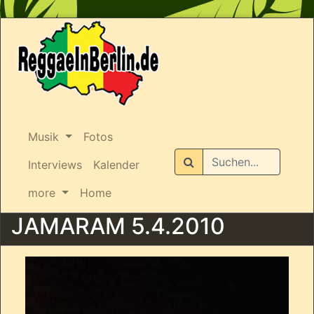
Musik
Fotos
Suchen
Interviews
Kalender
more
Home
JAMARAM 5.4.2010