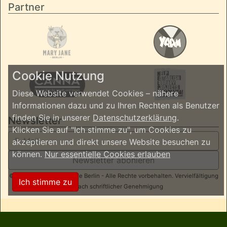
Partner
Cookie Nutzung
Diese Website verwendet Cookies – nähere
Informationen dazu und zu Ihren Rechten als Benutzer
finden Sie in unserer
Datenschutzerklärung
.
Newsletter
Klicken Sie auf "Ich stimme zu", um Cookies zu
akzeptieren und direkt unsere Website besuchen zu
können.
Nur essentielle Cookies erlauben
Newsletter abonieren
© 2026 ReggaeInBerlin.de Berlin - Alle Rechte vorbehalten. Vervielfältigung
Ich stimme zu
nur nach schriftlicher Genehmigung