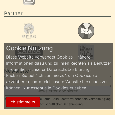
Partner
Cookie Nutzung
Diese Website verwendet Cookies – nähere
Informationen dazu und zu Ihren Rechten als Benutzer
finden Sie in unserer
Datenschutzerklärung
.
Newsletter
Klicken Sie auf "Ich stimme zu", um Cookies zu
akzeptieren und direkt unsere Website besuchen zu
können.
Nur essentielle Cookies erlauben
Newsletter abonieren
© 2026 ReggaeInBerlin.de Berlin - Alle Rechte vorbehalten. Vervielfältigung
Ich stimme zu
nur nach schriftlicher Genehmigung