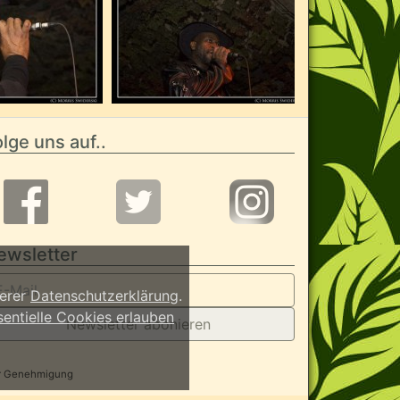
lge uns auf..
ewsletter
serer
Datenschutzerklärung
.
sentielle Cookies erlauben
Newsletter abonieren
her Genehmigung