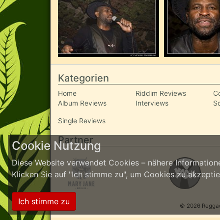
Kategorien
Home
Riddim Reviews
C
Album Reviews
Interviews
S
Single Reviews
Partner
Cookie Nutzung
Diese Website verwendet Cookies – nähere Informatione
Klicken Sie auf "Ich stimme zu", um Cookies zu akzept
Ich stimme zu
© 2026 ReggaeI