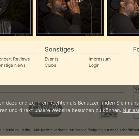
Sonstiges
Fo
oncert Reviews
Events
Impressum
onstige News
Clubs
Login
N
n dazu und zu Ihren Rechten als Benutzer finden Sie in un
ieren und direkt unsere Website besuchen zu können.
Nur es
nBerlin.de Berlin - Alle Rechte vorbehalten. Vervielfältigung nur nach schriftlic