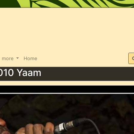
Suche
more
Home
010 Yaam