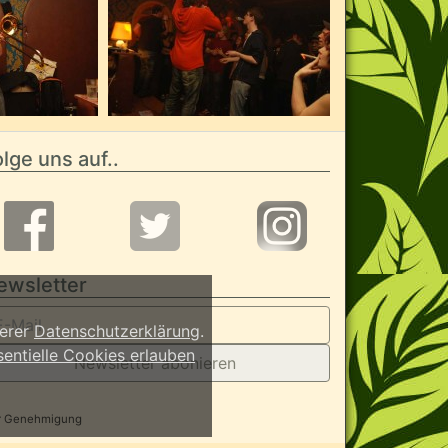
lge uns auf..
ewsletter
serer
Datenschutzerklärung
.
sentielle Cookies erlauben
Newsletter abonieren
her Genehmigung