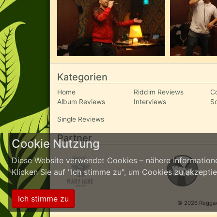
Kategorien
Home
Riddim Reviews
C
Album Reviews
Interviews
S
Single Reviews
Partner
Cookie Nutzung
Diese Website verwendet Cookies – nähere Informatione
Klicken Sie auf "Ich stimme zu", um Cookies zu akzept
Ich stimme zu
© 2026 ReggaeI