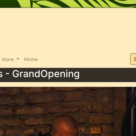
Suche
more
Home
s - GrandOpening