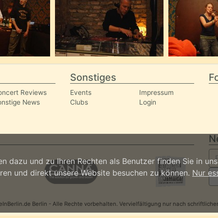
Sonstiges
Fo
oncert Reviews
Events
Impressum
onstige News
Clubs
Login
N
n dazu und zu Ihren Rechten als Benutzer finden Sie in un
ieren und direkt unsere Website besuchen zu können.
Nur es
nBerlin.de Berlin - Alle Rechte vorbehalten. Vervielfältigung nur nach schriftlic