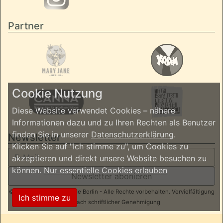
Partner
Cookie Nutzung
Diese Website verwendet Cookies – nähere
Informationen dazu und zu Ihren Rechten als Benutzer
finden Sie in unserer
Datenschutzerklärung
.
Newsletter
Klicken Sie auf "Ich stimme zu", um Cookies zu
akzeptieren und direkt unsere Website besuchen zu
können.
Nur essentielle Cookies erlauben
Newsletter abonieren
© 2026 ReggaeInBerlin.de Berlin - Alle Rechte vorbehalten. Vervielfältigung
Ich stimme zu
nur nach schriftlicher Genehmigung