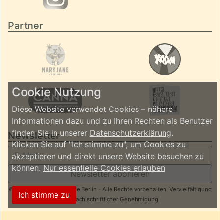
Partner
Cookie Nutzung
Diese Website verwendet Cookies – nähere
Informationen dazu und zu Ihren Rechten als Benutzer
finden Sie in unserer
Datenschutzerklärung
.
Newsletter
Klicken Sie auf "Ich stimme zu", um Cookies zu
akzeptieren und direkt unsere Website besuchen zu
können.
Nur essentielle Cookies erlauben
Newsletter abonieren
© 2026 ReggaeInBerlin.de Berlin - Alle Rechte vorbehalten. Vervielfältigung
Ich stimme zu
nur nach schriftlicher Genehmigung