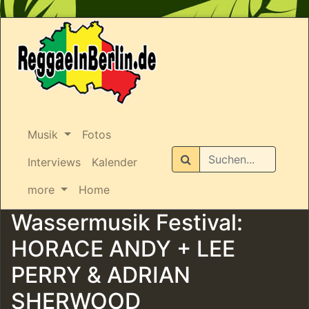
Musik
Fotos
Suchen
Interviews
Kalender
more
Home
Wassermusik Festival:
HORACE ANDY + LEE
PERRY & ADRIAN
SHERWOOD