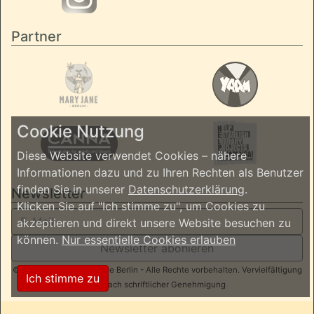
Partner
Cookie Nutzung
Diese Website verwendet Cookies – nähere
Informationen dazu und zu Ihren Rechten als Benutzer
finden Sie in unserer
Datenschutzerklärung
.
Newsletter
Klicken Sie auf "Ich stimme zu", um Cookies zu
akzeptieren und direkt unsere Website besuchen zu
können.
Nur essentielle Cookies erlauben
Newsletter abonieren
© 2026 ReggaeInBerlin.de Berlin - Alle Rechte vorbehalten. Vervielfältigung
Ich stimme zu
nur nach schriftlicher Genehmigung