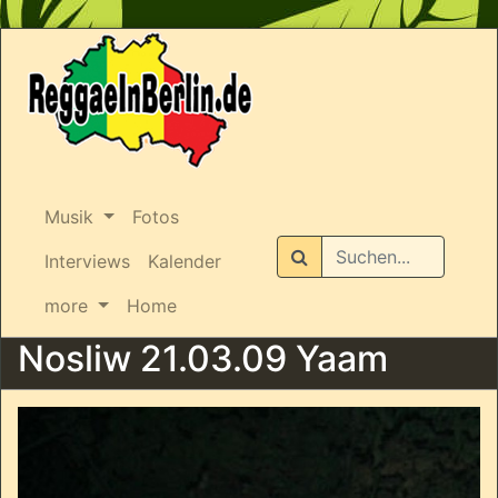
Musik
Fotos
Suchen
Interviews
Kalender
more
Home
Nosliw 21.03.09 Yaam