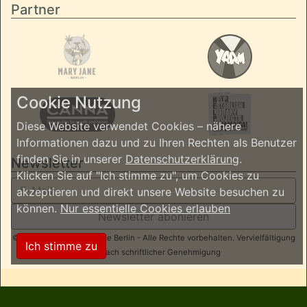
Partner
Cookie Nutzung
Diese Website verwendet Cookies – nähere
Informationen dazu und zu Ihren Rechten als Benutzer
finden Sie in unserer
Datenschutzerklärung
.
Newsletter
Klicken Sie auf "Ich stimme zu", um Cookies zu
akzeptieren und direkt unsere Website besuchen zu
können.
Nur essentielle Cookies erlauben
Newsletter abonieren
© 2026 ReggaeInBerlin.de Berlin - Alle Rechte vorbehalten. Vervielfältigung
Ich stimme zu
nur nach schriftlicher Genehmigung