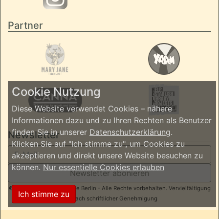
Partner
Cookie Nutzung
Diese Website verwendet Cookies – nähere
Informationen dazu und zu Ihren Rechten als Benutzer
finden Sie in unserer
Datenschutzerklärung
.
Newsletter
Klicken Sie auf "Ich stimme zu", um Cookies zu
akzeptieren und direkt unsere Website besuchen zu
können.
Nur essentielle Cookies erlauben
Newsletter abonieren
© 2026 ReggaeInBerlin.de Berlin - Alle Rechte vorbehalten. Vervielfältigung
Ich stimme zu
nur nach schriftlicher Genehmigung