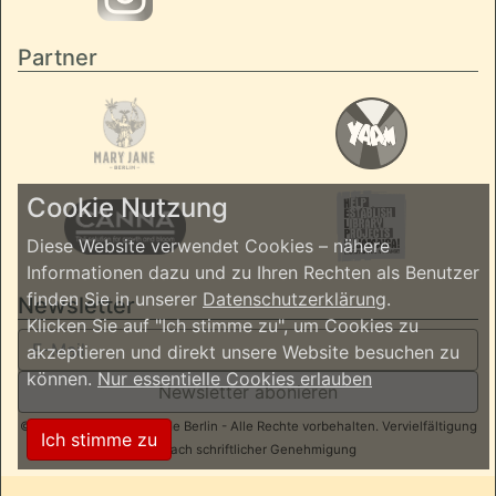
Partner
Cookie Nutzung
Diese Website verwendet Cookies – nähere
Informationen dazu und zu Ihren Rechten als Benutzer
finden Sie in unserer
Datenschutzerklärung
.
Newsletter
Klicken Sie auf "Ich stimme zu", um Cookies zu
akzeptieren und direkt unsere Website besuchen zu
können.
Nur essentielle Cookies erlauben
Newsletter abonieren
© 2026 ReggaeInBerlin.de Berlin - Alle Rechte vorbehalten. Vervielfältigung
Ich stimme zu
nur nach schriftlicher Genehmigung