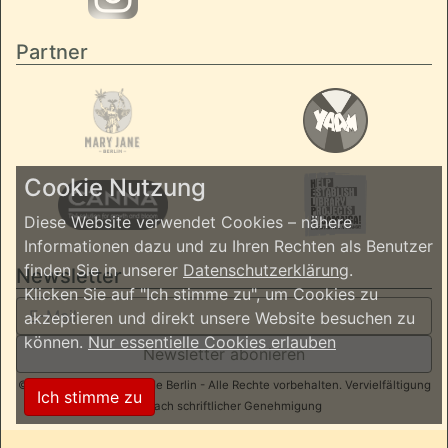
Partner
Cookie Nutzung
Diese Website verwendet Cookies – nähere
Informationen dazu und zu Ihren Rechten als Benutzer
finden Sie in unserer
Datenschutzerklärung
.
Newsletter
Klicken Sie auf "Ich stimme zu", um Cookies zu
akzeptieren und direkt unsere Website besuchen zu
können.
Nur essentielle Cookies erlauben
Newsletter abonieren
© 2026 ReggaeInBerlin.de Berlin - Alle Rechte vorbehalten. Vervielfältigung
Ich stimme zu
nur nach schriftlicher Genehmigung