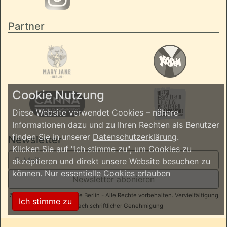
Partner
Cookie Nutzung
Diese Website verwendet Cookies – nähere
Informationen dazu und zu Ihren Rechten als Benutzer
finden Sie in unserer
Datenschutzerklärung
.
Newsletter
Klicken Sie auf "Ich stimme zu", um Cookies zu
akzeptieren und direkt unsere Website besuchen zu
können.
Nur essentielle Cookies erlauben
Newsletter abonieren
© 2026 ReggaeInBerlin.de Berlin - Alle Rechte vorbehalten. Vervielfältigung
Ich stimme zu
nur nach schriftlicher Genehmigung