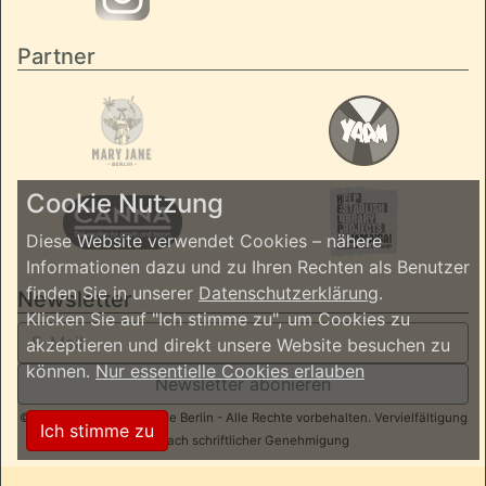
Partner
Cookie Nutzung
Diese Website verwendet Cookies – nähere
Informationen dazu und zu Ihren Rechten als Benutzer
finden Sie in unserer
Datenschutzerklärung
.
Newsletter
Klicken Sie auf "Ich stimme zu", um Cookies zu
akzeptieren und direkt unsere Website besuchen zu
können.
Nur essentielle Cookies erlauben
Newsletter abonieren
© 2026 ReggaeInBerlin.de Berlin - Alle Rechte vorbehalten. Vervielfältigung
Ich stimme zu
nur nach schriftlicher Genehmigung