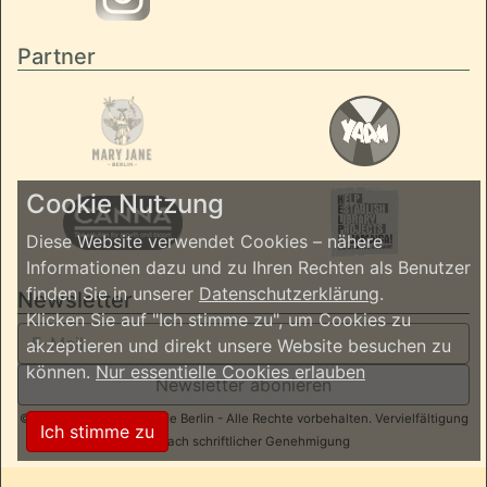
Partner
Cookie Nutzung
Diese Website verwendet Cookies – nähere
Informationen dazu und zu Ihren Rechten als Benutzer
finden Sie in unserer
Datenschutzerklärung
.
Newsletter
Klicken Sie auf "Ich stimme zu", um Cookies zu
akzeptieren und direkt unsere Website besuchen zu
können.
Nur essentielle Cookies erlauben
Newsletter abonieren
© 2026 ReggaeInBerlin.de Berlin - Alle Rechte vorbehalten. Vervielfältigung
Ich stimme zu
nur nach schriftlicher Genehmigung