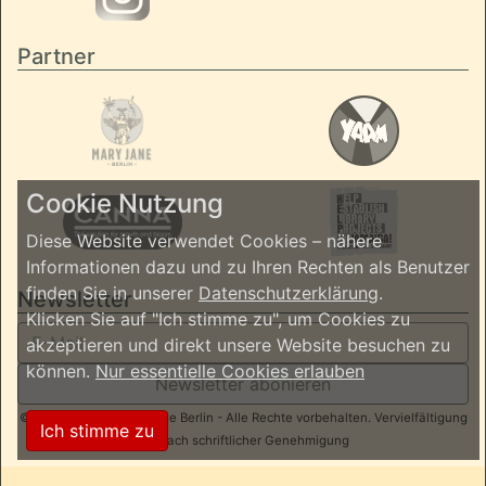
Partner
Cookie Nutzung
Diese Website verwendet Cookies – nähere
Informationen dazu und zu Ihren Rechten als Benutzer
finden Sie in unserer
Datenschutzerklärung
.
Newsletter
Klicken Sie auf "Ich stimme zu", um Cookies zu
akzeptieren und direkt unsere Website besuchen zu
können.
Nur essentielle Cookies erlauben
Newsletter abonieren
© 2026 ReggaeInBerlin.de Berlin - Alle Rechte vorbehalten. Vervielfältigung
Ich stimme zu
nur nach schriftlicher Genehmigung