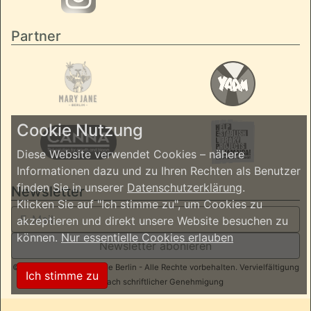
Partner
Cookie Nutzung
Diese Website verwendet Cookies – nähere
Informationen dazu und zu Ihren Rechten als Benutzer
finden Sie in unserer
Datenschutzerklärung
.
Newsletter
Klicken Sie auf "Ich stimme zu", um Cookies zu
akzeptieren und direkt unsere Website besuchen zu
können.
Nur essentielle Cookies erlauben
Newsletter abonieren
© 2026 ReggaeInBerlin.de Berlin - Alle Rechte vorbehalten. Vervielfältigung
Ich stimme zu
nur nach schriftlicher Genehmigung