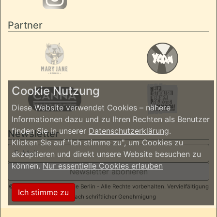
Partner
Cookie Nutzung
Diese Website verwendet Cookies – nähere
Informationen dazu und zu Ihren Rechten als Benutzer
finden Sie in unserer
Datenschutzerklärung
.
Newsletter
Klicken Sie auf "Ich stimme zu", um Cookies zu
akzeptieren und direkt unsere Website besuchen zu
können.
Nur essentielle Cookies erlauben
Newsletter abonieren
© 2026 ReggaeInBerlin.de Berlin - Alle Rechte vorbehalten. Vervielfältigung
Ich stimme zu
nur nach schriftlicher Genehmigung