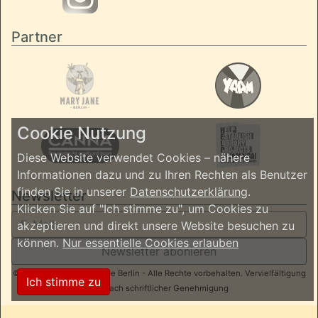
Partner
Cookie Nutzung
Diese Website verwendet Cookies – nähere
Informationen dazu und zu Ihren Rechten als Benutzer
finden Sie in unserer
Datenschutzerklärung
.
Newsletter
Klicken Sie auf "Ich stimme zu", um Cookies zu
akzeptieren und direkt unsere Website besuchen zu
können.
Nur essentielle Cookies erlauben
Newsletter abonieren
© 2026 ReggaeInBerlin.de Berlin - Alle Rechte vorbehalten. Vervielfältigung
Ich stimme zu
nur nach schriftlicher Genehmigung