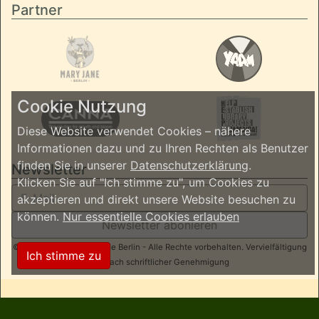
Partner
Cookie Nutzung
Diese Website verwendet Cookies – nähere
Informationen dazu und zu Ihren Rechten als Benutzer
finden Sie in unserer
Datenschutzerklärung
.
Newsletter
Klicken Sie auf "Ich stimme zu", um Cookies zu
akzeptieren und direkt unsere Website besuchen zu
können.
Nur essentielle Cookies erlauben
Newsletter abonieren
© 2026 ReggaeInBerlin.de Berlin - Alle Rechte vorbehalten. Vervielfältigung
Ich stimme zu
nur nach schriftlicher Genehmigung