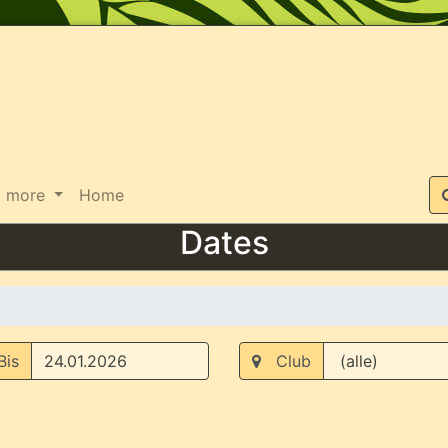
Suche
more
Home
Dates
is
Club