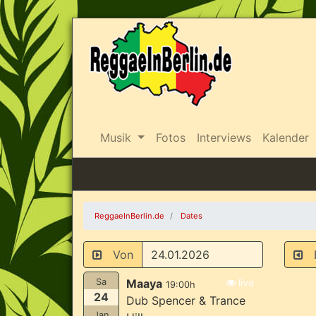
Musik
Fotos
Interviews
Kalender
ReggaeInBerlin.de
Dates
Von
B
Sa
Maaya
live
19:00h
24
Dub Spencer & Trance
Jan